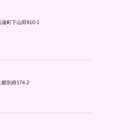
高遠町下山田910-1
郷別府174-2
郡箕輪町中箕輪7959